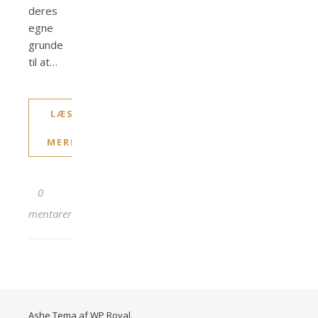
deres
egne
grunde
til at…
LÆS
MERE
0
kommentarer
Ashe Tema af
WP Royal
.