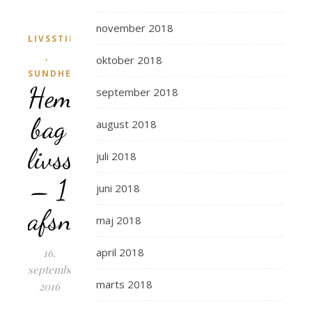
november 2018
LIVSSTIL
,
oktober 2018
SUNDHED
Hemmeligheden
september 2018
bag
august 2018
livsstilsændringer
juli 2018
– 1
juni 2018
afsnit
maj 2018
april 2018
16.
september
marts 2018
2016