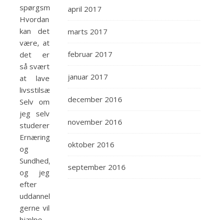
spørgsmålet:
april 2017
Hvordan
kan det
marts 2017
være, at
februar 2017
det er
så svært
januar 2017
at lave
livsstilsændringer?
december 2016
Selv om
jeg selv
november 2016
studerer
Ernæring
oktober 2016
og
Sundhed,
september 2016
og jeg
efter
uddannelsen
gerne vil
hjælpe