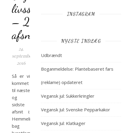
livsstilsændringer
INSTAGRAM
– 2
afsnit
NYESTE INDLÆG
24.
Udbrændt
september
2016
Boganmeldelse: Plantebaseret fars
Så er vi
(reklame) opdateret
kommet
til næste
Vegansk jul: Sukkerkringler
og
sidste
Vegansk Jul: Svenske Pepparkakor
afsnit i:
Hemmeligheden
Vegansk Jul: Klatkager
bag