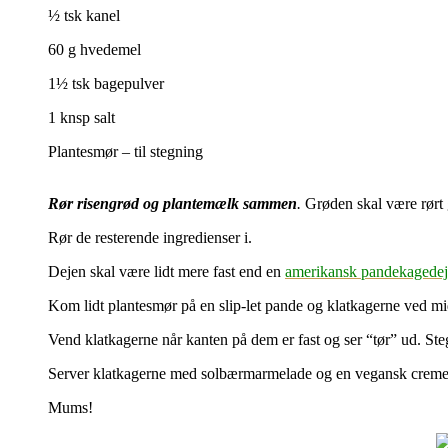
½ tsk kanel
60 g hvedemel
1½ tsk bagepulver
1 knsp salt
Plantesmør – til stegning
Rør risengrød og plantemælk sammen
.
Grøden skal være rørt 
Rør de resterende ingredienser i.
Dejen skal være lidt mere fast end en
amerikansk pandekagedej
Kom lidt plantesmør på en slip-let pande og klatkagerne ved m
Vend klatkagerne når kanten på dem er fast og ser “tør” ud. Ste
Server klatkagerne med solbærmarmelade og en vegansk creme f
Mums!