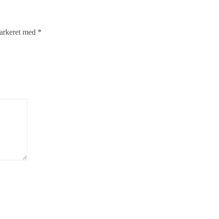
markeret med
*