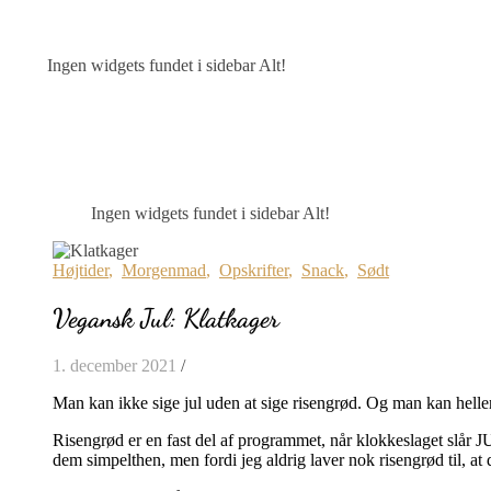
Ingen widgets fundet i sidebar Alt!
Ingen widgets fundet i sidebar Alt!
Højtider
,
Morgenmad
,
Opskrifter
,
Snack
,
Sødt
Vegansk Jul: Klatkager
1. december 2021
/
Man kan ikke sige jul uden at sige risengrød. Og man kan heller
Risengrød er en fast del af programmet, når klokkeslaget slår J
dem simpelthen, men fordi jeg aldrig laver nok risengrød til, at de