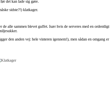
 før det kan lade sig gøre.
måske sidste?!) klatkager.
 er de alle sammen blevet guffet. Især hvis de serveres med en ordentligt
iljesukker.
 kigger den anden vej: hele vinteren igennem!), men sådan en omgang er