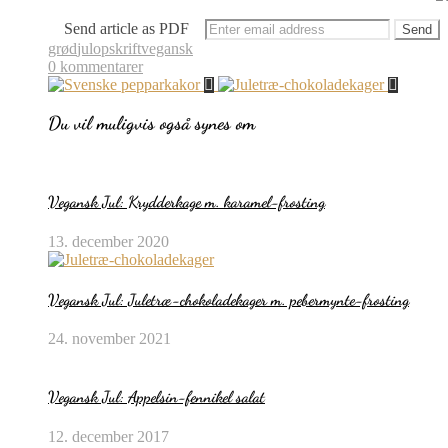
Send article as PDF
grød
jul
opskrift
vegansk
0 kommentarer
Du vil muligvis også synes om
Vegansk Jul: Krydderkage m. karamel-frosting
13. december 2020
Vegansk Jul: Juletræ-chokoladekager m. pebermynte-frosting
24. november 2021
Vegansk Jul: Appelsin-fennikel salat
12. december 2017