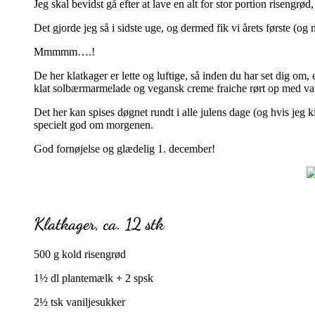
Jeg skal bevidst gå efter at lave en alt for stor portion risengrød,
Det gjorde jeg så i sidste uge, og dermed fik vi årets første (og 
Mmmmm….!
De her klatkager er lette og luftige, så inden du har set dig om,
klat solbærmarmelade og vegansk creme fraiche rørt op med van
Det her kan spises døgnet rundt i alle julens dage (og hvis jeg
specielt god om morgenen.
God fornøjelse og glædelig 1. december!
Klatkager, ca. 12 stk
500 g kold risengrød
1½ dl plantemælk + 2 spsk
2½ tsk vaniljesukker