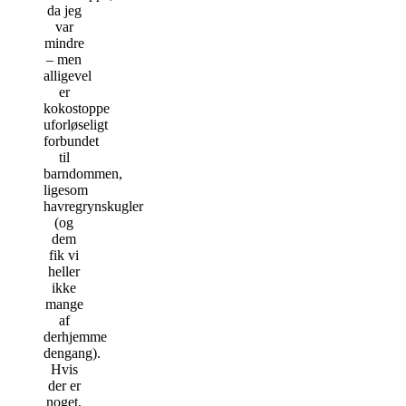
da jeg
var
mindre
– men
alligevel
er
kokostoppe
uforløseligt
forbundet
til
barndommen,
ligesom
havregrynskugler
(og
dem
fik vi
heller
ikke
mange
af
derhjemme
dengang).
Hvis
der er
noget,