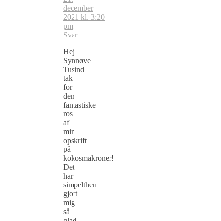
december
2021 kl. 3:20
pm
Svar
Hej
Synnøve
Tusind
tak
for
den
fantastiske
ros
af
min
opskrift
på
kokosmakroner!
Det
har
simpelthen
gjort
mig
så
glad