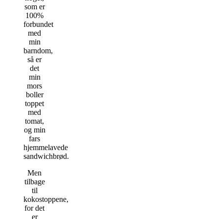
som er
100%
forbundet
med
min
barndom,
så er
det
min
mors
boller
toppet
med
tomat,
og min
fars
hjemmelavede
sandwichbrød.
Men
tilbage
til
kokostoppene,
for det
er