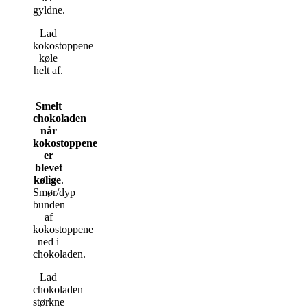
gyldne.
Lad
kokostoppene
køle
helt af.
Smelt
chokoladen
når
kokostoppene
er
blevet
kølige
.
Smør/dyp
bunden
af
kokostoppene
ned i
chokoladen.
Lad
chokoladen
størkne