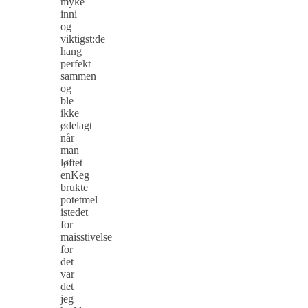
myke
inni
og
viktigst:de
hang
perfekt
sammen
og
ble
ikke
ødelagt
når
man
løftet
enKeg
brukte
potetmel
istedet
for
maisstivelse
for
det
var
det
jeg