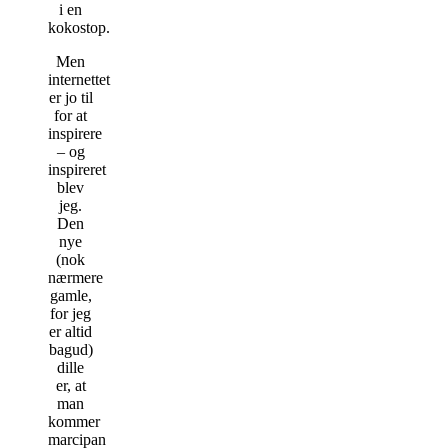
i en
kokostop.
Men
internettet
er jo til
for at
inspirere
– og
inspireret
blev
jeg.
Den
nye
(nok
nærmere
gamle,
for jeg
er altid
bagud)
dille
er, at
man
kommer
marcipan