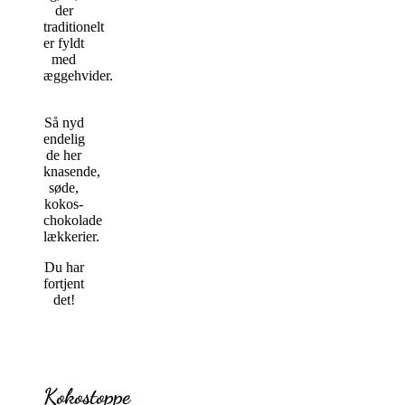
der
traditionelt
er fyldt
med
æggehvider.
Så nyd
endelig
de her
knasende,
søde,
kokos-
chokolade
lækkerier.
Du har
fortjent
det!
Kokostoppe