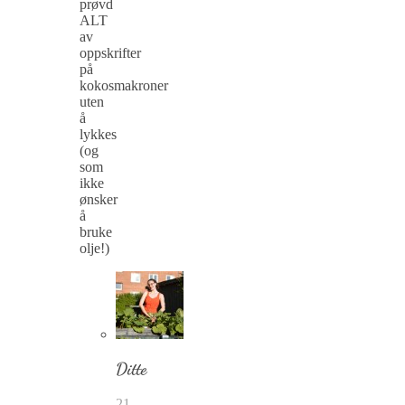
prøvd
ALT
av
oppskrifter
på
kokosmakroner
uten
å
lykkes
(og
som
ikke
ønsker
å
bruke
olje!)
Ditte
21.