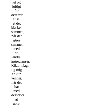
let og
luftigt
for
derefter
at se,
at det
klasker
sammen,
når det
røres
sammen
med
de
andre
ingredienser.
Kikærtelage
og mig
er kun
venner,
når det
har
med
desserter
at
gøre,