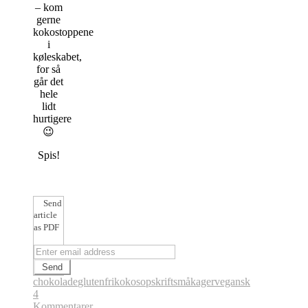
– kom
gerne
kokostoppene
i
køleskabet,
for så
går det
hele
lidt
hurtigere
😉
Spis!
Send
article
as PDF
chokolade
glutenfri
kokos
opskrift
småkager
vegansk
4
Kommentarer