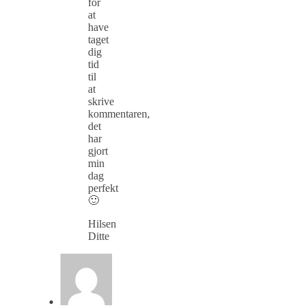
for
at
have
taget
dig
tid
til
at
skrive
kommentaren,
det
har
gjort
min
dag
perfekt
🙂
Hilsen
Ditte