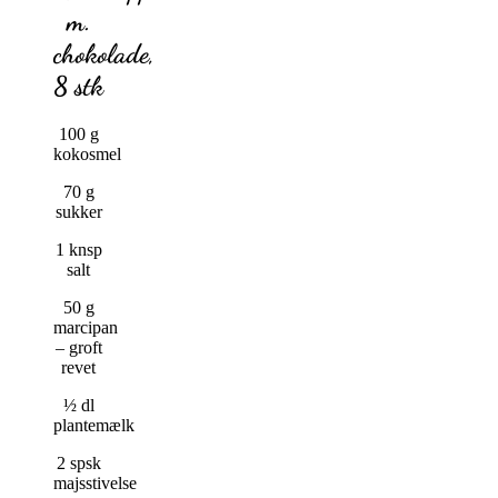
m.
chokolade,
8 stk
100 g
kokosmel
70 g
sukker
1 knsp
salt
50 g
marcipan
– groft
revet
½ dl
plantemælk
2 spsk
majsstivelse