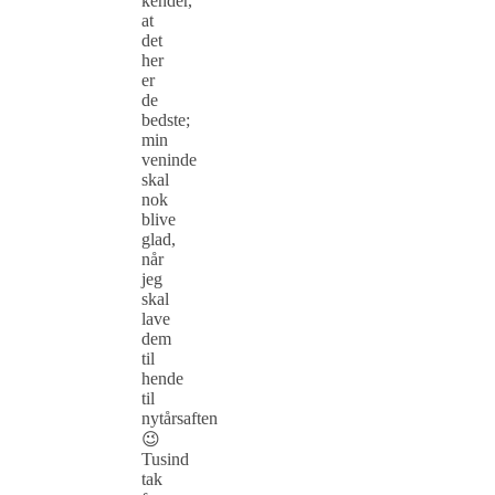
kender,
at
det
her
er
de
bedste;
min
veninde
skal
nok
blive
glad,
når
jeg
skal
lave
dem
til
hende
til
nytårsaften
😉
Tusind
tak