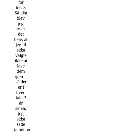
for
triste.
Så trist
blev
jeg
over
det
hele, at
jeg til
sidst
valgte
ikke at
lave
dem
igen –
så det
er i
hvert
fald 3
år
siden,
jeg
sidst
satte
tænderne