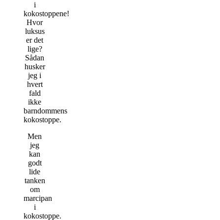
i
kokostoppene!
Hvor
luksus
er det
lige?
Sådan
husker
jeg i
hvert
fald
ikke
barndommens
kokostoppe.
Men
jeg
kan
godt
lide
tanken
om
marcipan
i
kokostoppe.