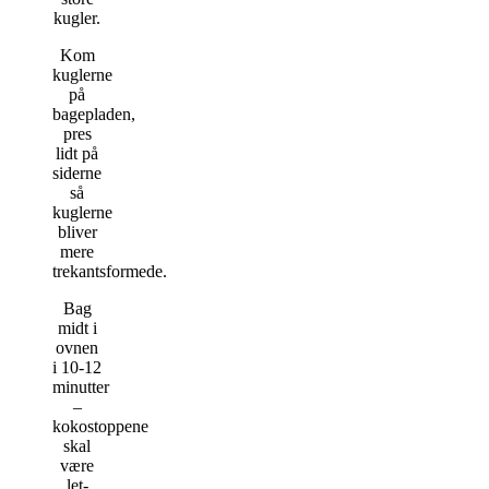
kugler.
Kom
kuglerne
på
bagepladen,
pres
lidt på
siderne
så
kuglerne
bliver
mere
trekantsformede.
Bag
midt i
ovnen
i 10-12
minutter
–
kokostoppene
skal
være
let-