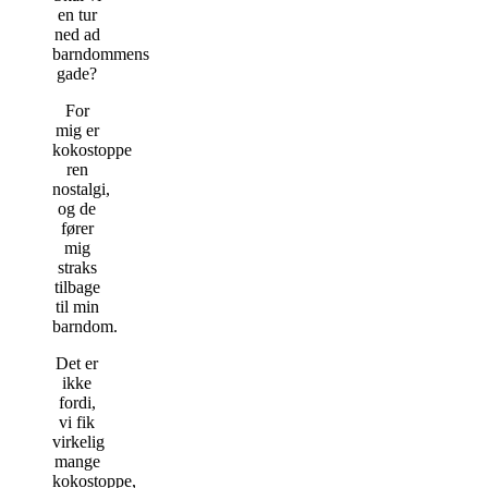
en tur
ned ad
barndommens
gade?
For
mig er
kokostoppe
ren
nostalgi,
og de
fører
mig
straks
tilbage
til min
barndom.
Det er
ikke
fordi,
vi fik
virkelig
mange
kokostoppe,