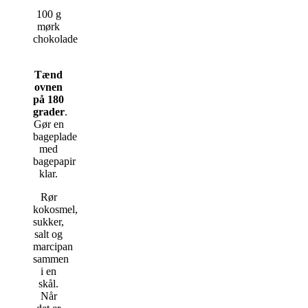
100 g
mørk
chokolade
Tænd
ovnen
på 180
grader
.
Gør en
bageplade
med
bagepapir
klar.
Rør
kokosmel,
sukker,
salt og
marcipan
sammen
i en
skål.
Når