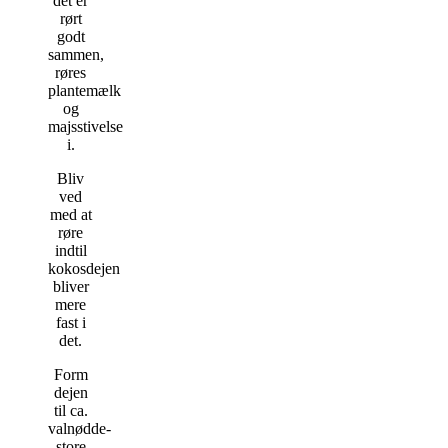
det er
rørt
godt
sammen,
røres
plantemælk
og
majsstivelse
i.
Bliv
ved
med at
røre
indtil
kokosdejen
bliver
mere
fast i
det.
Form
dejen
til ca.
valnødde-
store