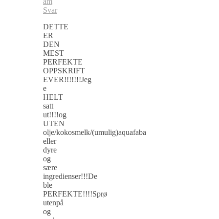
am
Svar
DETTE
ER
DEN
MEST
PERFEKTE
OPPSKRIFT
EVER!!!!!!!Jeg
e
HELT
satt
ut!!!!og
UTEN
olje/kokosmelk/(umulig)aquafaba
eller
dyre
og
sære
ingredienser!!!De
ble
PERFEKTE!!!!Sprø
utenpå
og