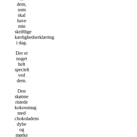
dem,
som
skal
have
min
skriftlige
kærlighedserklæring
i dag.
Der er
noget
helt
specielt
ved
dem.
Den
skønne
ristede
kokossmag
med
chokoladens
dybe
og
mørke