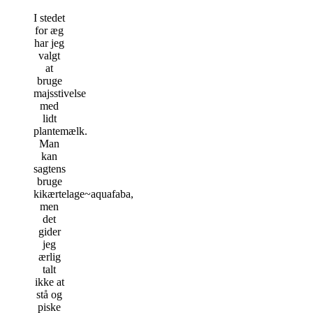
I stedet
for æg
har jeg
valgt
at
bruge
majsstivelse
med
lidt
plantemælk.
Man
kan
sagtens
bruge
kikærtelage~aquafaba,
men
det
gider
jeg
ærlig
talt
ikke at
stå og
piske