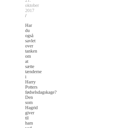
21.
oktober
2017
/
Har
du
også
savlet
over
tanken
om
at
sætte
tænderne
i
Harry
Potters
fødselsdagskage?
Den
som
Hagrid
giver
til
ham