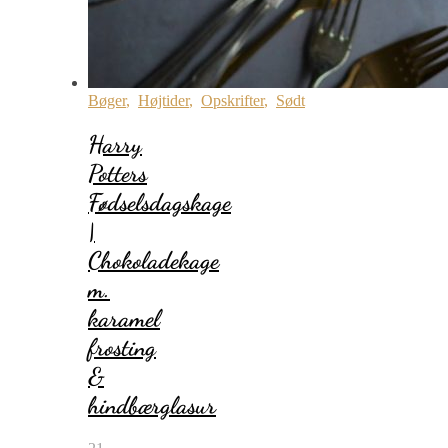
Bøger
,
Højtider
,
Opskrifter
,
Sødt
Harry
Potters
Fødselsdagskage
|
Chokoladekage
m.
karamel
frosting
&
hindbærglasur