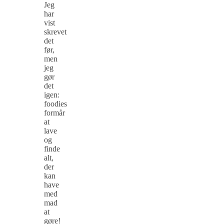
Jeg
har
vist
skrevet
det
før,
men
jeg
gør
det
igen:
foodies
formår
at
lave
og
finde
alt,
der
kan
have
med
mad
at
gøre!