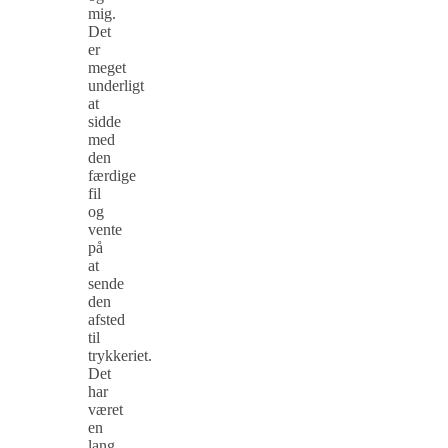
mig.
Det
er
meget
underligt
at
sidde
med
den
færdige
fil
og
vente
på
at
sende
den
afsted
til
trykkeriet.
Det
har
været
en
lang