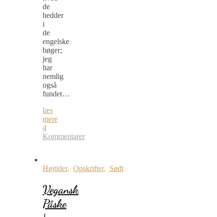
de
hedder
i
de
engelske
bøger;
jeg
har
nemlig
også
fundet…
læs
mere
4
Kommentarer
Højtider
,
Opskrifter
,
Sødt
Vegansk
Påske