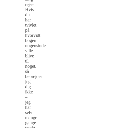
rejse.
Hvis
du
har
tvivlet
på,
hvorvidt
bogen
nogensinde
ville
blive
til
noget,
så
bebrejder
jeg
dig
ikke
–
jeg
har
selv
mange
gange
tænkt,