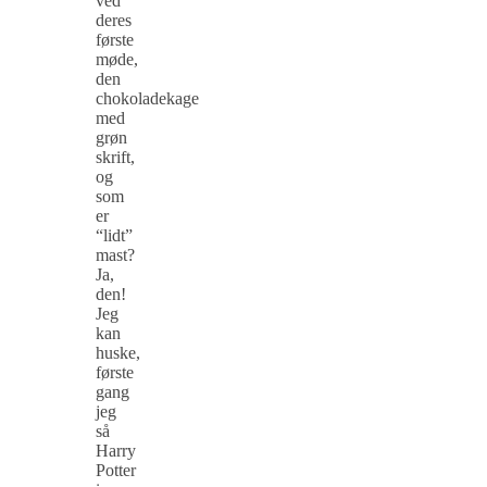
ved
deres
første
møde,
den
chokoladekage
med
grøn
skrift,
og
som
er
“lidt”
mast?
Ja,
den!
Jeg
kan
huske,
første
gang
jeg
så
Harry
Potter