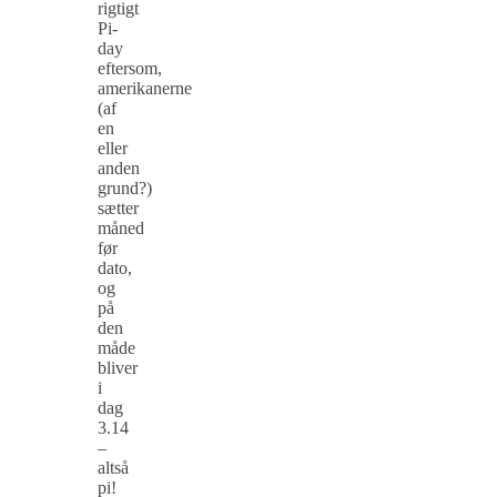
rigtigt
Pi-
day
eftersom,
amerikanerne
(af
en
eller
anden
grund?)
sætter
måned
før
dato,
og
på
den
måde
bliver
i
dag
3.14
–
altså
pi!