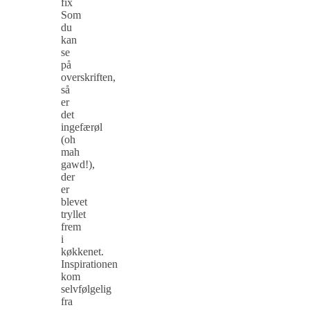
fix
Som
du
kan
se
på
overskriften,
så
er
det
ingefærøl
(oh
mah
gawd!),
der
er
blevet
tryllet
frem
i
køkkenet.
Inspirationen
kom
selvfølgelig
fra