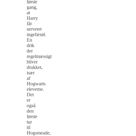
første
gang,
at
Harry
får
serveret
ingefærøl.
En
drik
der
regelmæssigt
bliver
drukket,
især
af
Hogwarts
eleverne.
Det
er
også
den
første
tur
til
Hogsmeade,