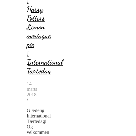
|
Harry
Potters
Lemon
meringue
pie
|
International
Tærtedag
14.
marts
2018
/
Glædelig
International
Tærtedag!
Og
velkommen