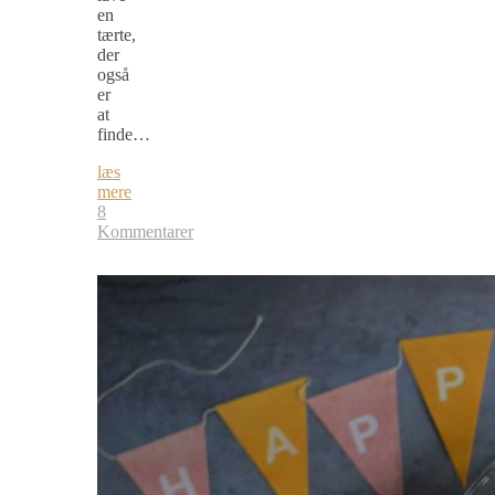
en
tærte,
der
også
er
at
finde…
læs
mere
8
Kommentarer