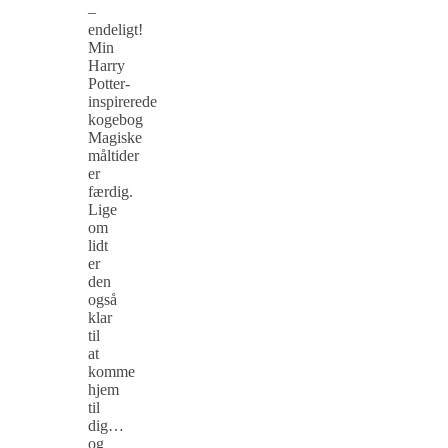
–
endeligt!
Min
Harry
Potter-
inspirerede
kogebog
Magiske
måltider
er
færdig.
Lige
om
lidt
er
den
også
klar
til
at
komme
hjem
til
dig…
og