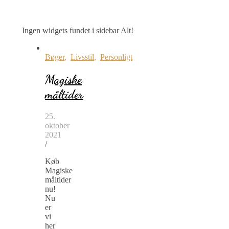
Ingen widgets fundet i sidebar Alt!
Bøger
,
Livsstil
,
Personligt
Magiske
måltider
25.
oktober
2021
/
Køb
Magiske
måltider
nu!
Nu
er
vi
her